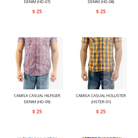
DENIM (HD-07)
DENIM (HD-08)
N2N
(13)
NEGRO / NARANJA
(3)
$
25
$
25
QUICKSILVER
(3)
OAKLEY
(0)
NEGRO / ROJO
(2)
Rayas azul / blanco
(0)
OLAF BENZ
(0)
NEGRO / VERDE
(4)
SUPER DAY
(0)
PLAYA
(7)
Rojo
(69)
Superdry
(5)
Popular
(0)
ROJO / BLANCO
(2)
Tommy Dooyao
(1)
PRIVATE
(0)
Rojo / Rayas
(2)
TOOT
(8)
Product
(0)
Rosado
(26)
VU21 COLLECTION
(142)
QUICKSILVER
(2)
CAMISA CASUAL HILFIGER
CAMISA CASUAL HOLLISTER
ROSADO / AZUL
(1)
DENIM (HD-09)
(HSTER-01)
sexy
(5)
ROSADO / ROJO
(1)
$
25
$
25
Short
(13)
Verde
(44)
Short Sí
(0)
Verde / Naranja
(1)