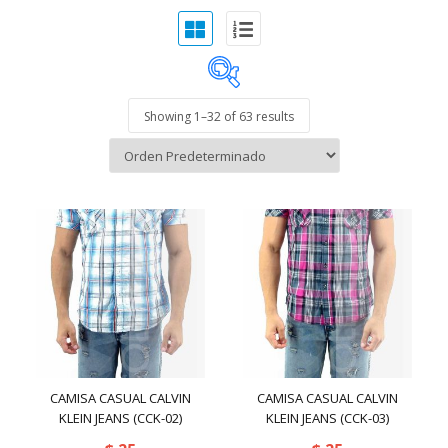
Showing 1–
32
of 63 results
exclude-from-catalog
(0)
exclude-from-search
(0)
featured
(65)
outofstock
(932)
rated-1
(0)
rated-2
(0)
rated-3
(0)
Botas
(0)
CAMISA CASUAL CALVIN
CAMISA CASUAL CALVIN
KLEIN JEANS (CCK-02)
rated-4
(0)
KLEIN JEANS (CCK-03)
Camisas
(30)