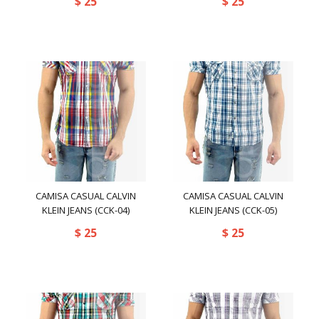
$
25
$
25
rated-5
(0)
Camisetas
(45)
Franelas
(33)
2(X)IST
(3)
365
(0)
AC
(17)
Accessories
(0)
CAMISA CASUAL CALVIN
CAMISA CASUAL CALVIN
ADDICTED
(2)
KLEIN JEANS (CCK-04)
KLEIN JEANS (CCK-05)
$
25
ASITOO
(3)
$
25
AUS
(69)
Amarillo
(43)
Aussiebum
(78)
Amarillo / Morado
(1)