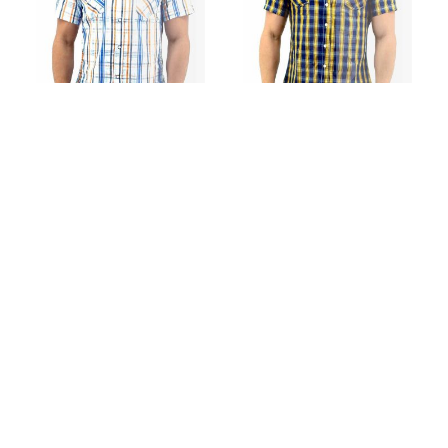
SOL
(9)
Verde / Rayas
(1)
SUPER DY
(0)
Verde Fosforescente
(7)
Superdry
(0)
Vinotinto
(6)
Suspensor
(1)
swimsuit
(8)
CAMISA CASUAL HOLLISTER
CAMISA CASUAL HOLLISTER
(HSTER-02)
(HSTER-03)
Swimwear
(8)
$
25
$
25
tarjetero
(9)
TOMMY
(0)
Tommy Dooyao
(0)
TOOT
(3)
Traje de Baño
(8)