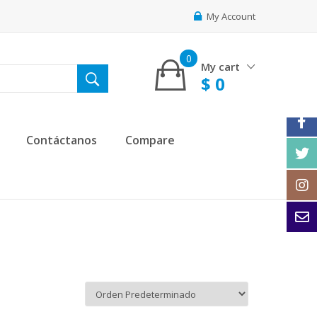
My Account
0
My cart
$
0
Contáctanos
Compare
2(X)IST
(3)