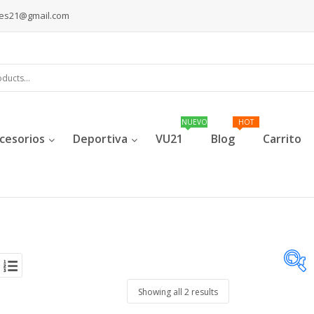
les21@gmail.com
cesorios
Deportiva
VU21
Blog
Carrito
Showing all 2 results
exclude-from-catalog
(0)
Sin categoría
(0)