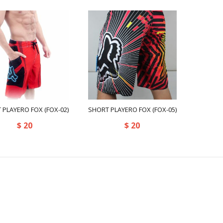
exclude-from-search
(0)
Accesorios
(9)
Billeteras
(9)
featured
(65)
Bolsos
(0)
outofstock
(932)
Gorras
(0)
rated-1
(0)
Pulseras
(0)
rated-2
(0)
 PLAYERO FOX (FOX-02)
SHORT PLAYERO FOX (FOX-05)
Bañadores
(17)
rated-3
(0)
Amarillo
(43)
DOLCE & GABBANA
(
$
20
$
20
Casual
(63)
rated-4
(0)
Amarillo / Morado
(1)
2(X)IST
(15)
Botas
(0)
rated-5
(0)
Azul
(106)
365
(4)
Camisas
(30)
AZUL / AMARILLO
(3)
4+PIZ
(14)
Camisetas
(45)
AZUL / NEGRO
(3)
AC
(110)
Franelas
(33)
Azul / Rayas
(3)
Addicted
(44)