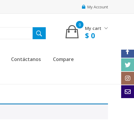
My Account
0
My cart
$
0
Contáctanos
Compare