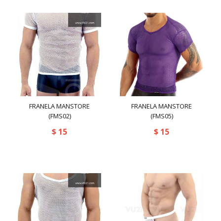
rated-5
(0)
Billeteras
(9)
Bolsos
(0)
Gorras
(0)
Pulseras
(0)
Bañadores
(17)
2(X)IST
(3)
FRANELA MANSTORE
FRANELA MANSTORE
Casual
(63)
(FMS02)
(FMS05)
365
(0)
Botas
(0)
$
15
$
15
AC
(17)
Camisas
(30)
Accessories
(0)
Camisetas
(45)
ADDICTED
(2)
Franelas
(33)
ASITOO
(3)
Deportiva
(45)
AUS
(69)