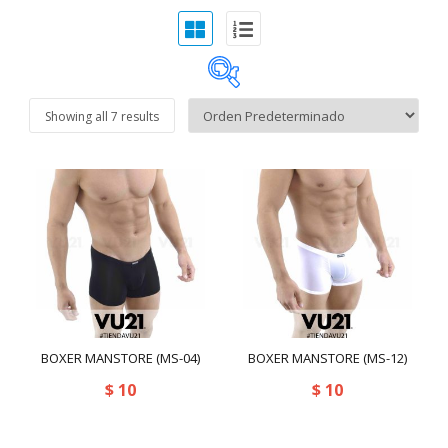
Showing all 7 results
exclude-from-catalog
(0)
exclude-from-search
(0)
featured
(65)
outofstock
(932)
rated-1
(0)
rated-2
(0)
BOXER MANSTORE (MS-04)
BOXER MANSTORE (MS-12)
rated-3
(0)
$
10
$
10
Sin categoría
(0)
rated-4
(0)
Accesorios
(9)