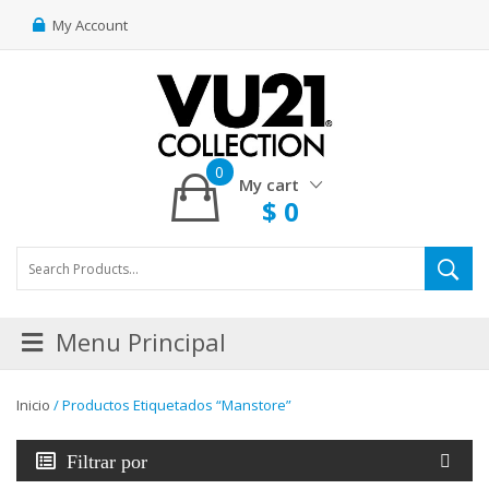
My Account
0
My cart
$
0
Menu Principal
Inicio
/ Productos Etiquetados “manstore”
Filtrar por