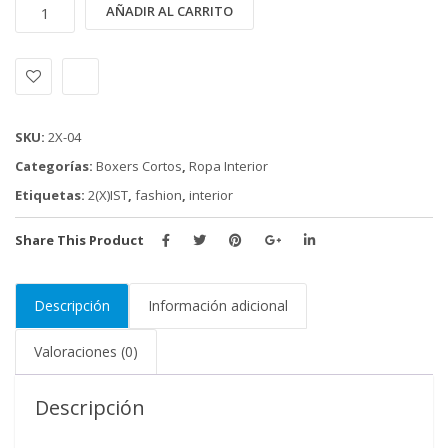
BOXER
Alternative:
AÑADIR AL CARRITO
2X-
IST
(2X-
04)
cantidad
SKU:
2X-04
Categorías:
Boxers Cortos
,
Ropa Interior
Etiquetas:
2(X)IST
,
fashion
,
interior
Share This Product
Descripción
Información adicional
Valoraciones (0)
Descripción