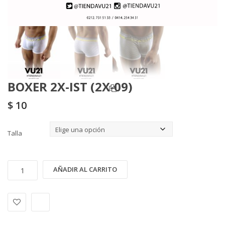
BOXER 2X-IST (2X-09)
$
10
Talla
BOXER
Alternative:
AÑADIR AL CARRITO
2X-
IST
(2X-
09)