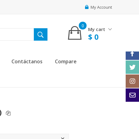
My Account
0
My cart
$
0
Contáctanos
Compare
)