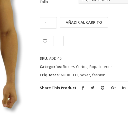
Talla
BOXER
Alternativ
AÑADIR AL CARRITO
ADDICTED
(ADD-
15)
cantidad
SKU:
ADD-15
Categorías:
Boxers Cortos
,
Ropa Interior
Etiquetas:
ADDICTED
,
boxer
,
fashion
Share This Product