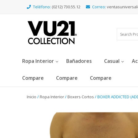
Teléfono:
(0212) 730.55.12
Correo:
ventasuniversa
Ropa Interior
Bañadores
Casual
Ac
Compare
Compare
Compare
Inicio
/
Ropa Interior
/
Boxers Cortos
/ BOXER ADDICTED (ADD