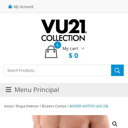
My Account
0
My cart
$
0
Menu Principal
Inicio
/
Ropa Interior
/
Boxers Cortos
/ BOXER ASITOO (AS-29)