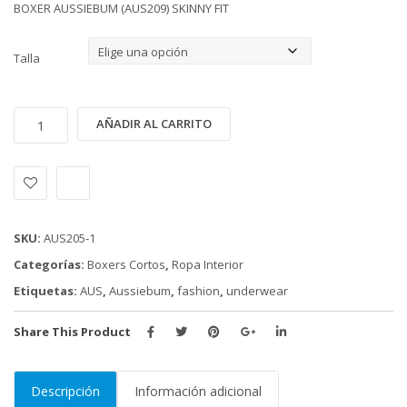
BOXER AUSSIEBUM (AUS209) SKINNY FIT
Talla
BOXER
Alternative:
AÑADIR AL CARRITO
AUSSIEBUM
(AUS209)
(SKINNY
FIT)
cantidad
SKU:
AUS205-1
Categorías:
Boxers Cortos
,
Ropa Interior
Etiquetas:
AUS
,
Aussiebum
,
fashion
,
underwear
Share This Product
Descripción
Información adicional