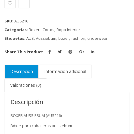
HORMA
PEQUEÑA
cantidad
SKU:
AUS216
Categorías:
Boxers Cortos
,
Ropa Interior
Etiquetas:
AUS
,
Aussiebum
,
boxer
,
fashion
,
underwear
Share This Product
Descripción
Información adicional
Valoraciones (0)
Descripción
BOXER AUSSIEBUM (AUS216)
Bóxer para caballeros aussiebum