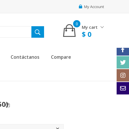
My Account
0
My cart
$
0
Contáctanos
Compare
50)