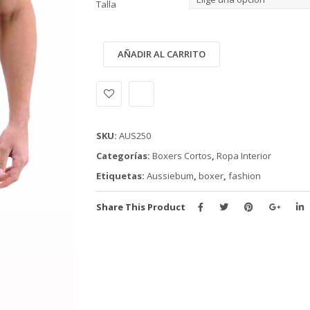
Talla
BOXER
Alternative:
AÑADIR AL CARRITO
AUSSIEBUM
(AUS250)
cantidad
SKU:
AUS250
Categorías:
Boxers Cortos
,
Ropa Interior
Etiquetas:
Aussiebum
,
boxer
,
fashion
Share This Product