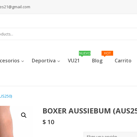
les21@gmail.com
cesorios
Deportiva
VU21
Blog
Carrito
US250)
BOXER AUSSIEBUM (AUS2
$
10