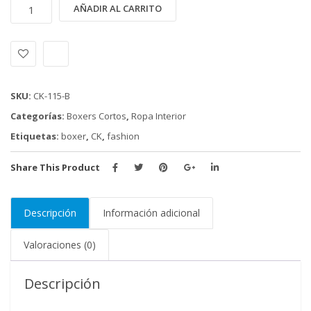
BOXER
Alternative:
AÑADIR AL CARRITO
CALVIN
KLEIN
(CK-
115-
B)
SKU:
CK-115-B
cantidad
Categorías:
Boxers Cortos
,
Ropa Interior
Etiquetas:
boxer
,
CK
,
fashion
Share This Product
Descripción
Información adicional
Valoraciones (0)
Descripción