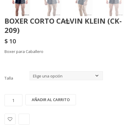
BOXER CORTO CALVIN KLEIN (CK-
209)
$
10
Boxer para Caballero
Talla
BOXER
Alternative:
AÑADIR AL CARRITO
CORTO
CALVIN
KLEIN
(CK-
209)