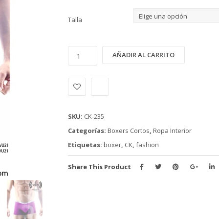
Talla
BOXER
Alternativ
AÑADIR AL CARRITO
CALVIN
KLEIN
(CK-
235)
cantidad
SKU:
CK-235
Categorías:
Boxers Cortos
,
Ropa Interior
Etiquetas:
boxer
,
CK
,
fashion
Share This Product