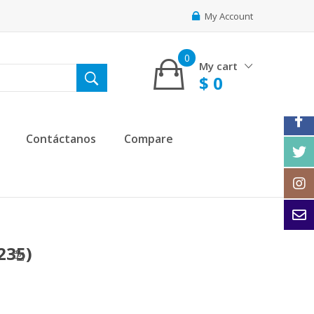
My Account
0
My cart
$
0
Contáctanos
Compare
235)