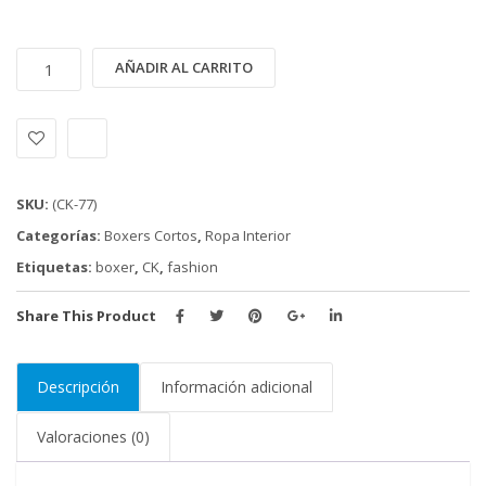
BOXER
Alternative:
AÑADIR AL CARRITO
CALVIN
KLEIN
(CK-
77)
cantidad
SKU:
(CK-77)
Categorías:
Boxers Cortos
,
Ropa Interior
Etiquetas:
boxer
,
CK
,
fashion
Share This Product
Descripción
Información adicional
Valoraciones (0)