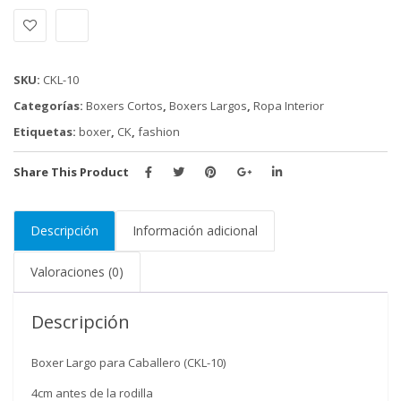
KLEIN
LARGO
(CKL-
10)
SKU:
CKL-10
cantidad
Categorías:
Boxers Cortos
,
Boxers Largos
,
Ropa Interior
Etiquetas:
boxer
,
CK
,
fashion
Share This Product
Descripción
Información adicional
Valoraciones (0)
Descripción
Boxer Largo para Caballero (CKL-10)
4cm antes de la rodilla