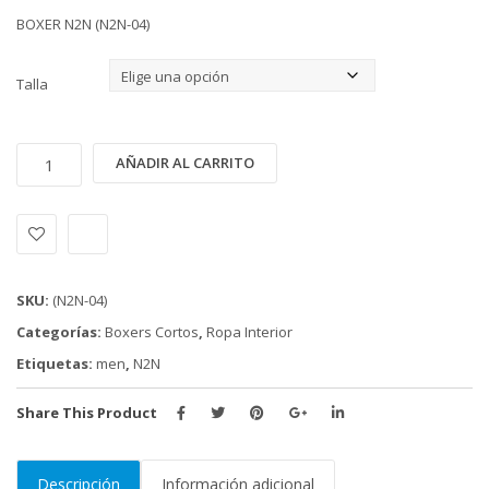
BOXER N2N (N2N-04)
Talla
BOXER
Alternative:
AÑADIR AL CARRITO
N2N
(N2N-
04)
cantidad
SKU:
(N2N-04)
Categorías:
Boxers Cortos
,
Ropa Interior
Etiquetas:
men
,
N2N
Share This Product
Descripción
Información adicional