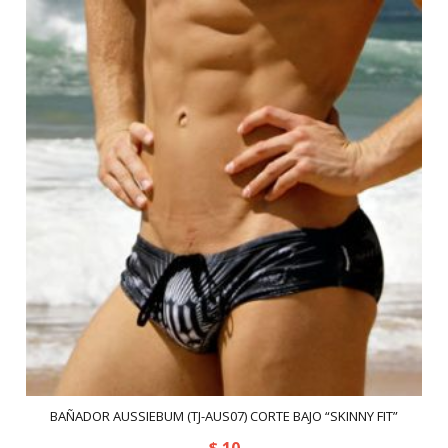
BAÑADOR AUSSIEBUM (TJ-AUS07) CORTE BAJO “SKINNY FIT”