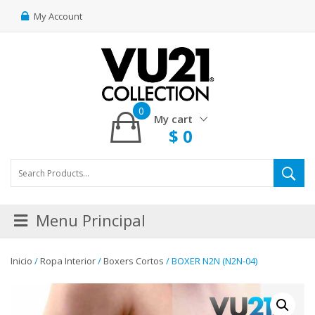
My Account
0
My cart
$
0
Menu Principal
Inicio
/
Ropa Interior
/
Boxers Cortos
/ BOXER N2N (N2N-04)