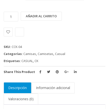
CAMISA
Alternative:
AÑADIR AL CARRITO
CASUAL
CALVIN
KLEIN
JEANS
(CCK-
SKU:
CCK-04
04)
Categorías:
Camisas
,
Camisetas
,
Casual
cantidad
Etiquetas:
CASUAL
,
CK
Share This Product
Descripción
Información adicional
Valoraciones (0)