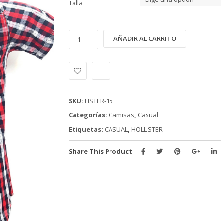
Talla
CAMISA
Alternativ
AÑADIR AL CARRITO
CASUAL
HOLLISTER
(HSTER-
15)
cantidad
SKU:
HSTER-15
Categorías:
Camisas
,
Casual
Etiquetas:
CASUAL
,
HOLLISTER
Share This Product