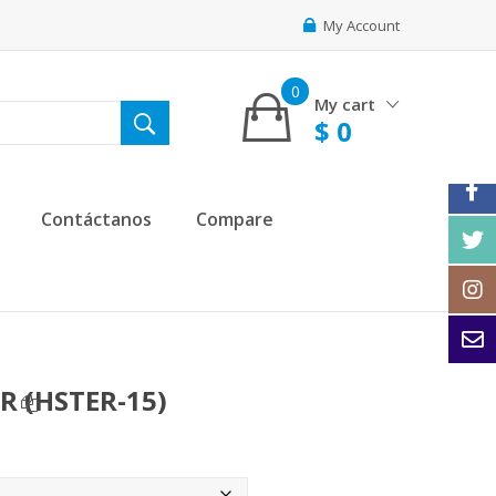
My Account
0
My cart
$
0
Contáctanos
Compare
R (HSTER-15)