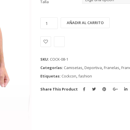
Talla
FRANELILLA
Alternativ
AÑADIR AL CARRITO
DEPORTIVA
COCKCON
(COCK-
01)
cantidad
SKU:
COCK-08-1
Categorías:
Camisetas
,
Deportiva
,
Franelas
,
Frane
Etiquetas:
Cockcon
,
fashion
Share This Product