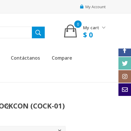
My Account
0
My cart
$
0
Contáctanos
Compare
OCKCON (COCK-01)