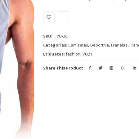
Alternative:
SKU:
(FVU-26)
Categorías:
Camisetas
,
Deportiva
,
Franelas
,
Frane
Etiquetas:
fashion
,
VU21
Share This Product