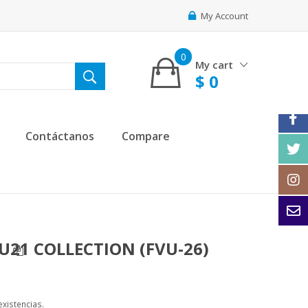
My Account
0
My cart
$
0
Contáctanos
Compare
U21 COLLECTION (FVU-26)
xistencias.