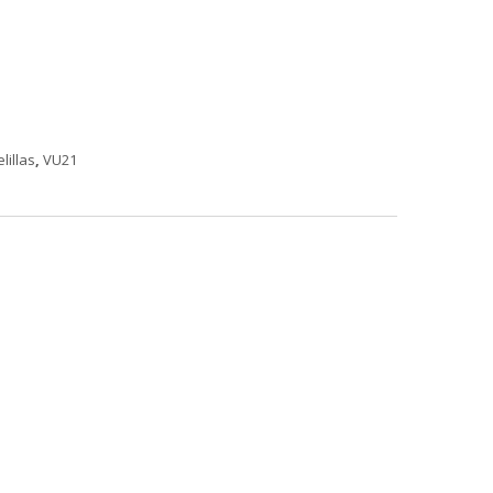
lillas
,
VU21