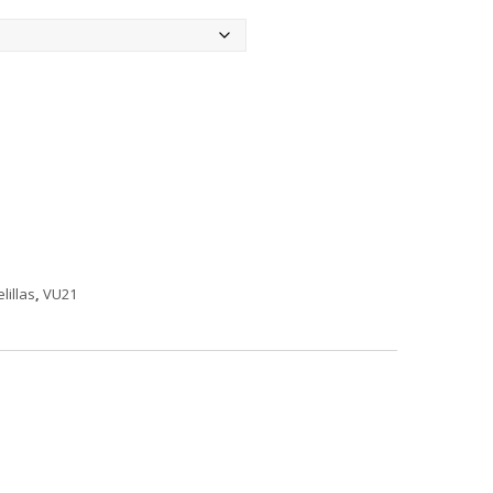
e:
lillas
,
VU21