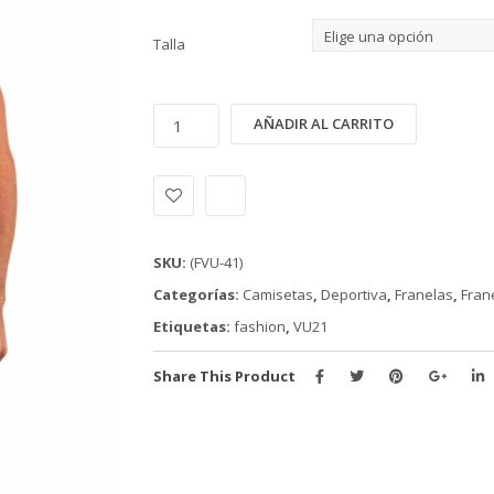
Talla
FRANELILLA
Alternativ
AÑADIR AL CARRITO
DEPORTIVA
VU21
COLLECTION
(FVU-
41)
SKU:
(FVU-41)
cantidad
Categorías:
Camisetas
,
Deportiva
,
Franelas
,
Frane
Etiquetas:
fashion
,
VU21
Share This Product