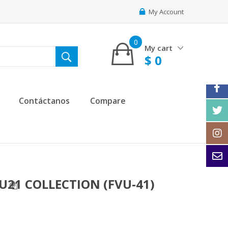
My Account
0
My cart
$
0
Contáctanos
Compare
U21 COLLECTION (FVU-41)