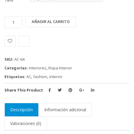
Talla
INTERIOR
Alternative:
AÑADIR AL CARRITO
AC
(AC-
64)
cantidad
SKU:
AC-64
Categorías:
Interiores
,
Ropa Interior
Etiquetas:
AC
,
fashion
,
interior
Share This Product
Descripción
Información adicional
Valoraciones (0)