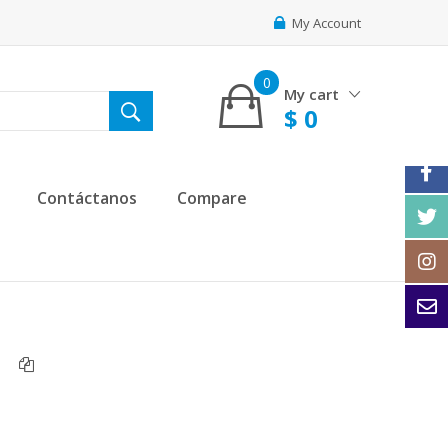
My Account
0
My cart
$
0
Contáctanos
Compare