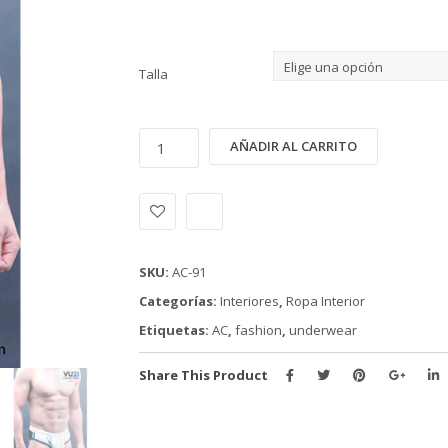
Talla
INTERIOR
Alternativ
AÑADIR AL CARRITO
AC
(AC-
91)
cantidad
SKU:
AC-91
Categorías:
Interiores
,
Ropa Interior
Etiquetas:
AC
,
fashion
,
underwear
Share This Product