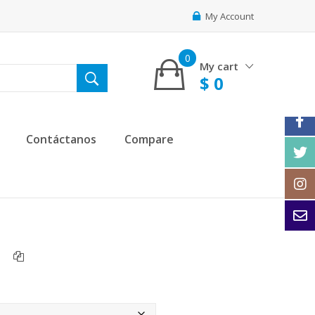
My Account
0
My cart
$
0
Contáctanos
Compare