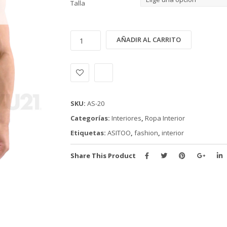
Talla
INTERIOR
Alternativ
AÑADIR AL CARRITO
ASITOO
(AS-
20)
cantidad
SKU:
AS-20
Categorías:
Interiores
,
Ropa Interior
Etiquetas:
ASITOO
,
fashion
,
interior
Share This Product