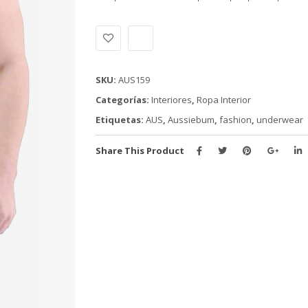
Alternative:
SKU:
AUS159
Categorías:
Interiores
,
Ropa Interior
Etiquetas:
AUS
,
Aussiebum
,
fashion
,
underwear
Share This Product