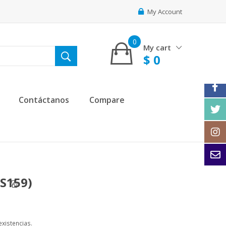
My Account
0
My cart
$
0
Contáctanos
Compare
S159)
xistencias.