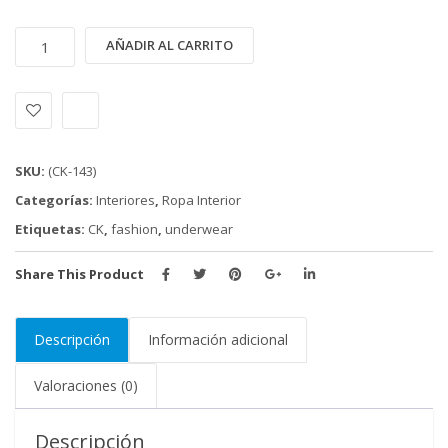
INTERIOR
Alternative:
AÑADIR AL CARRITO
CALVIN
KLEIN
(CK-
143)
cantidad
SKU:
(CK-143)
Categorías:
Interiores
,
Ropa Interior
Etiquetas:
CK
,
fashion
,
underwear
Share This Product
Descripción
Información adicional
Valoraciones (0)
Descripción