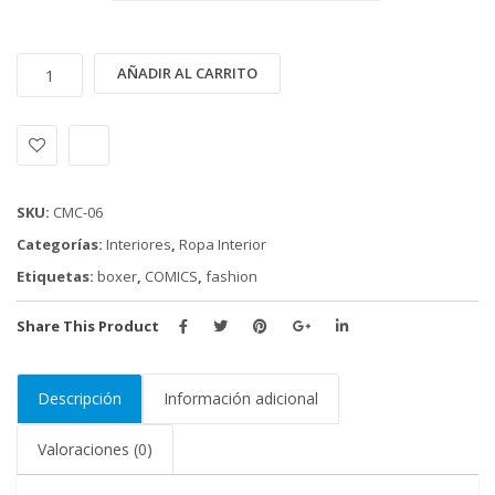
INTERIOR
Alternative:
AÑADIR AL CARRITO
COMICS
(CMC-
06)
HORMA
SKINNY
SKU:
CMC-06
FIT
Categorías:
Interiores
,
Ropa Interior
(
Etiquetas:
boxer
,
COMICS
,
fashion
PEQUEÑA)
cantidad
Share This Product
Descripción
Información adicional
Valoraciones (0)