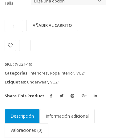
Talla
INTERIOR
Alternative:
AÑADIR AL CARRITO
VU21
COLLECTION
(VU21-
19)
cantidad
SKU:
(VU21-19)
Categorías:
Interiores
,
Ropa Interior
,
VU21
Etiquetas:
underwear
,
VU21
Share This Product
Descripción
Información adicional
Valoraciones (0)