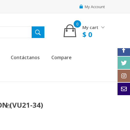
My Account
0
My cart
$
0
Contáctanos
Compare
ON (VU21-34)