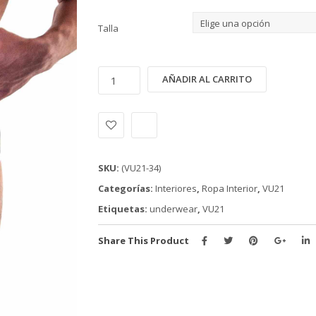
Talla
INTERIOR
Alternativ
AÑADIR AL CARRITO
VU21
COLLECTION
(VU21-
34)
cantidad
SKU:
(VU21-34)
Categorías:
Interiores
,
Ropa Interior
,
VU21
Etiquetas:
underwear
,
VU21
Share This Product