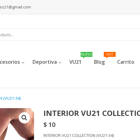
les21@gmail.com
cesorios
Deportiva
VU21
Blog
Carrito
N (VU21-34)
INTERIOR VU21 COLLECTI
$
10
INTERIOR VU21 COLLECTION (VU21-34)