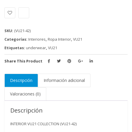
COLLECTION
(VU21-
42)
cantidad
SKU:
(VU21-42)
Categorías:
Interiores
,
Ropa Interior
,
VU21
Etiquetas:
underwear
,
VU21
Share This Product
Descripción
Información adicional
Valoraciones (0)
Descripción
INTERIOR VU21 COLLECTION (VU21-42)