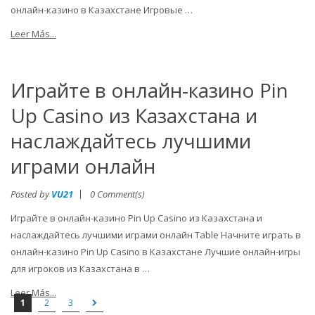
онлайн-казино в Казахстане Игровые …
Leer Más...
Играйте в онлайн-казино Pin
Up Casino из Казахстана и
наслаждайтесь лучшими
играми онлайн
Posted by
VU21
0 Comment(s)
Играйте в онлайн-казино Pin Up Casino из Казахстана и
наслаждайтесь лучшими играми онлайн Table Начните играть в
онлайн-казино Pin Up Casino в Казахстане Лучшие онлайн-игры
для игроков из Казахстана в …
Leer Más...
1
2
3
»