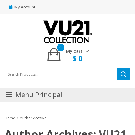
My Account
0
My cart
$
0
Menu Principal
Home
/
Author Archive
Author Archives:
VU21