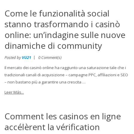
Come le funzionalità social
stanno trasformando i casinò
online: un’indagine sulle nuove
dinamiche di community
Posted by
VU21
0 Comment(s)
Il mercato dei casinò online ha raggiunto una saturazione tale che i
tradizionali canali di acquisizione – campagne PPC, affiliazioni e SEO
– non bastano più a garantire una crescita …
Leer Más...
Comment les casinos en ligne
accélèrent la vérification