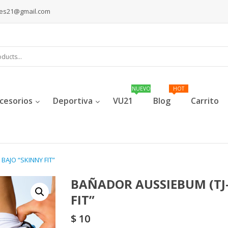
les21@gmail.com
cesorios
Deportiva
VU21
Blog
Carrito
BAJO “SKINNY FIT”
BAÑADOR AUSSIEBUM (TJ-
FIT”
$
10