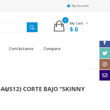
My Account
0
My cart
$
0
Contáctanos
Compare
AUS12) CORTE BAJO “SKINNY