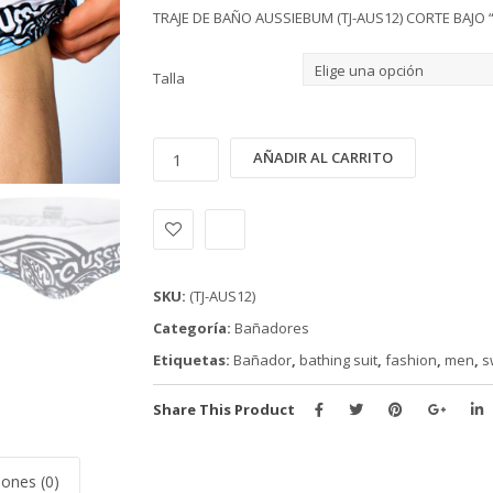
TRAJE DE BAÑO AUSSIEBUM (TJ-AUS12) CORTE BAJO “
Talla
BAÑADOR
Alternativ
AÑADIR AL CARRITO
AUSSIEBUM
(TJ-
AUS12)
CORTE
BAJO
SKU:
(TJ-AUS12)
"SKINNY
Categoría:
Bañadores
FIT"
Etiquetas:
Bañador
,
bathing suit
,
fashion
,
men
,
s
cantidad
Share This Product
iones (0)