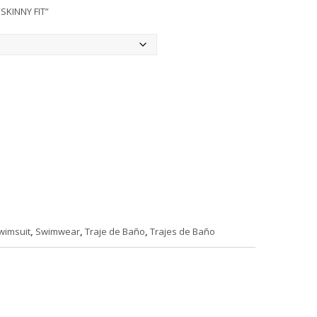
SKINNY FIT”
e:
wimsuit
,
Swimwear
,
Traje de Baño
,
Trajes de Baño