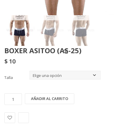
BOXER ASITOO (AS-25)
$
10
Talla
BOXER
Alternative:
AÑADIR AL CARRITO
ASITOO
(AS-
25)
cantidad