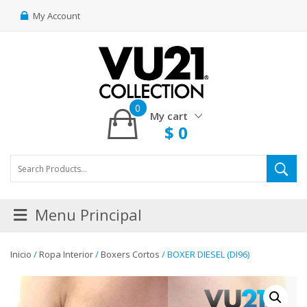
My Account
0
My cart
$
0
Menu Principal
Inicio
/
Ropa Interior
/
Boxers Cortos
/ BOXER DIESEL (DI96)