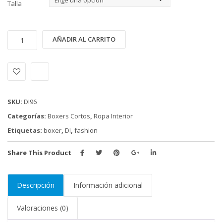
Talla
BOXER
Alternative:
AÑADIR AL CARRITO
DIESEL
(DI96)
cantidad
SKU:
DI96
Categorías:
Boxers Cortos
,
Ropa Interior
Etiquetas:
boxer
,
DI
,
fashion
Share This Product
Descripción
Información adicional
Valoraciones (0)