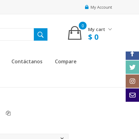
My Account
0
My cart
$
0
Contáctanos
Compare