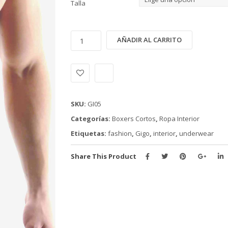
Talla
BOXER
Alternativ
AÑADIR AL CARRITO
GIGO
(GI05)
cantidad
SKU:
GI05
Categorías:
Boxers Cortos
,
Ropa Interior
Etiquetas:
fashion
,
Gigo
,
interior
,
underwear
Share This Product