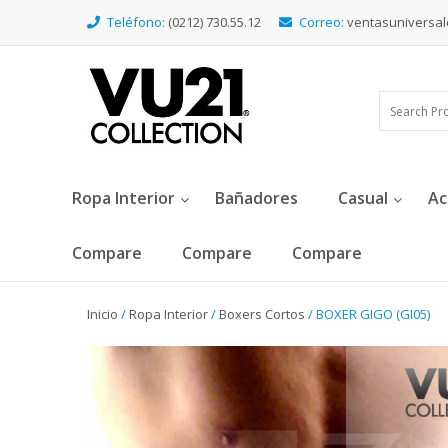
Teléfono:
(0212) 730.55.12
Correo:
ventasuniversa
Ropa Interior
Bañadores
Casual
Ac
Compare
Compare
Compare
Inicio
/
Ropa Interior
/
Boxers Cortos
/ BOXER GIGO (GI05)