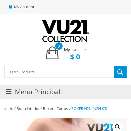
My Account
0
My cart
$
0
Menu Principal
Inicio
/
Ropa Interior
/
Boxers Cortos
/ BOXER N2N (N2N-03)