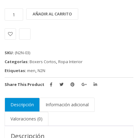
BOXER
Alternative:
AÑADIR AL CARRITO
N2N
(N2N-
03)
cantidad
SKU:
(N2N-03)
Categorías:
Boxers Cortos
,
Ropa Interior
Etiquetas:
men
,
N2N
Share This Product
Descripción
Información adicional
Valoraciones (0)
Descripción