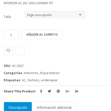
INTERIOR AC (AC-202C) SKINNY FIT
Talla
INTERIOR
Alternative:
AÑADIR AL CARRITO
AC
(AC-
202C)
SKINNY
FIT
SKU:
AC-202C
HORMA
Categorías:
Interiores
,
Ropa Interior
PEQUEÑA
Etiquetas:
AC
,
fashion
,
underwear
cantidad
Share This Product
Descripción
Información adicional