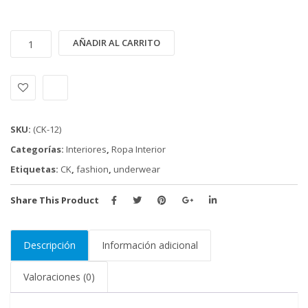
INTERIOR
Alternative:
AÑADIR AL CARRITO
CALVIN
KLEIN
(CK-
12)
cantidad
SKU:
(CK-12)
Categorías:
Interiores
,
Ropa Interior
Etiquetas:
CK
,
fashion
,
underwear
Share This Product
Descripción
Información adicional
Valoraciones (0)