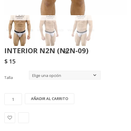
INTERIOR N2N (N2N-09)
$
15
Talla
INTERIOR
Alternative:
AÑADIR AL CARRITO
N2N
(N2N-
09)
cantidad