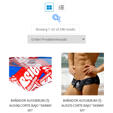
Showing 1–
32
of 298 results
exclude-from-catalog
(0)
exclude-from-search
(0)
featured
(65)
outofstock
(932)
rated-1
(0)
rated-2
(0)
rated-3
(0)
Sin categoría
(0)
BAÑADOR AUSSIEBUM (TJ-
BAÑADOR AUSSIEBUM (TJ-
AUS06) CORTE BAJO “SKINNY
rated-4
AUS07) CORTE BAJO “SKINNY
(0)
Accesorios
(9)
FIT”
FIT”