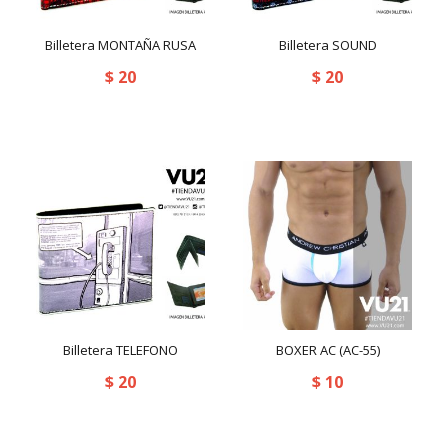
manstore
(7)
Negro / Blanco
(1)
OLAF BENZ
(2)
Billetera MONTAÑA RUSA
Billetera SOUND
men
(27)
NEGRO / GRIS
(2)
$
20
$
20
PRIVATE
(9)
N2N
(13)
NEGRO / NARANJA
(3)
QUICKSILVER
(3)
OAKLEY
(0)
NEGRO / ROJO
(2)
Rayas azul / blanco
(0)
OLAF BENZ
(0)
NEGRO / VERDE
(4)
SUPER DAY
(0)
PLAYA
(7)
Rojo
(69)
Superdry
(5)
Popular
(0)
ROJO / BLANCO
(2)
Tommy Dooyao
(1)
PRIVATE
(0)
Rojo / Rayas
(2)
TOOT
(8)
Product
(0)
Billetera TELEFONO
BOXER AC (AC-55)
Rosado
(26)
VU21 COLLECTION
(142)
$
20
QUICKSILVER
(2)
$
10
ROSADO / AZUL
(1)
sexy
(5)
ROSADO / ROJO
(1)