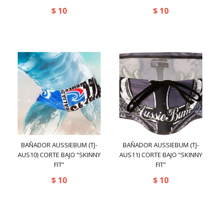
rated-5
(0)
$
10
Billeteras
(9)
$
10
Bolsos
(0)
Gorras
(0)
Pulseras
(0)
Bañadores
(17)
2(X)IST
(3)
Casual
(63)
365
(0)
Botas
(0)
AC
(17)
BAÑADOR AUSSIEBUM (TJ-
BAÑADOR AUSSIEBUM (TJ-
Camisas
(30)
AUS10) CORTE BAJO “SKINNY
AUS11) CORTE BAJO “SKINNY
Accessories
(0)
FIT”
FIT”
Camisetas
(45)
$
10
ADDICTED
(2)
$
10
Franelas
(33)
ASITOO
(3)
Deportiva
(45)
AUS
(69)