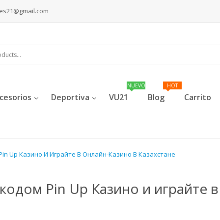
les21@gmail.com
cesorios
Deportiva
VU21
Blog
Carrito
in Up Казино И Играйте В Онлайн-Казино В Казахстане
одом Pin Up Казино и играйте в