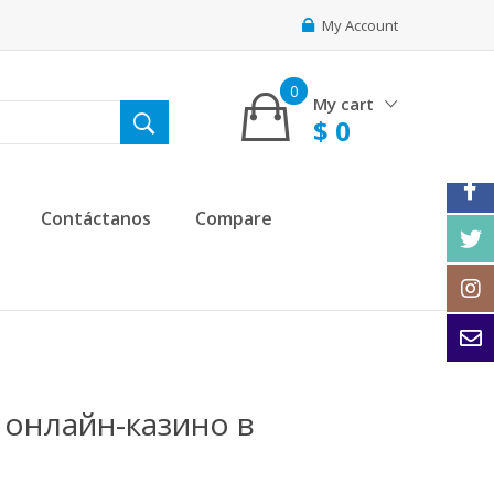
My Account
0
My cart
$
0
Contáctanos
Compare
 онлайн-казино в