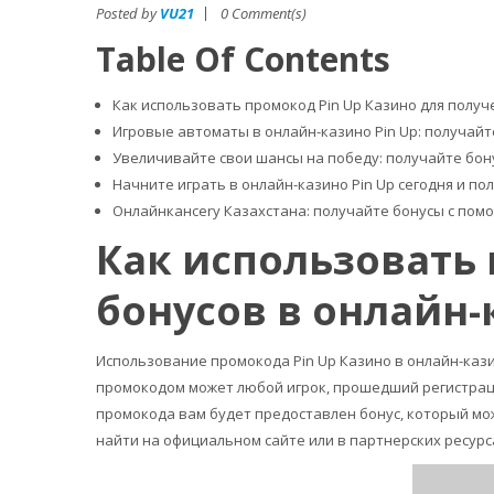
Posted by
VU21
0 Comment(s)
Table Of Contents
Как использовать промокод Pin Up Казино для получ
Игровые автоматы в онлайн-казино Pin Up: получайт
Увеличивайте свои шансы на победу: получайте бону
Начните играть в онлайн-казино Pin Up сегодня и п
Онлайнканcery Казахстана: получайте бонусы с пом
Как использовать 
бонусов в онлайн-
Использование промокода Pin Up Казино в онлайн-кази
промокодом может любой игрок, прошедший регистрацию
промокода вам будет предоставлен бонус, который мо
найти на официальном сайте или в партнерских ресурс