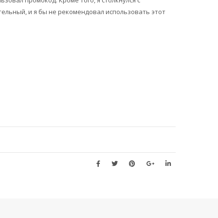
ьзовал промокод. Кроме того, я столкнулся с
льный, и я бы не рекомендовал использовать этот