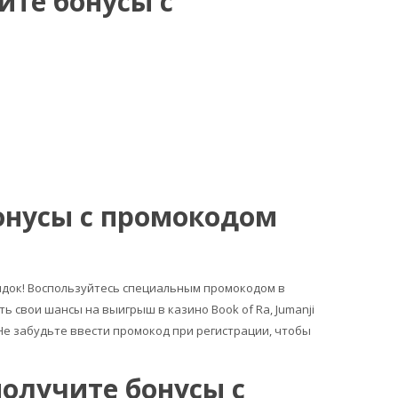
йте бонусы с
онусы с промокодом
кидок! Воспользуйтесь специальным промокодом в
 свои шансы на выигрыш в казино Book of Ra, Jumanji
Не забудьте ввести промокод при регистрации, чтобы
получите бонусы с