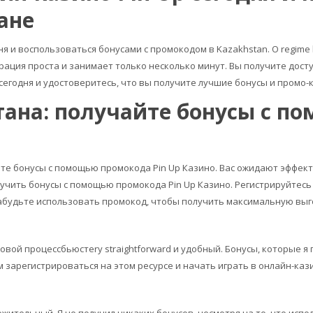
ане
ня и воспользоваться бонусами с промокодом в Kazakhstan. О regime
трация проста и занимает только несколько минут. Вы получите дос
 сегодня и удостоверитесь, что вы получите лучшие бонусы и промо-
тана: получайте бонусы с п
те бонусы с помощью промокода Pin Up Казино. Вас ожидают эффект
олучить бонусы с помощью промокода Pin Up Казино. Регистрируйтесь
будьте использовать промокод, чтобы получить максимальную выгод
ровой процессбьюстery straightforward и удобный. Бонусы, которые я
 зарегистрироваться на этом ресурсе и начать играть в онлайн-каз