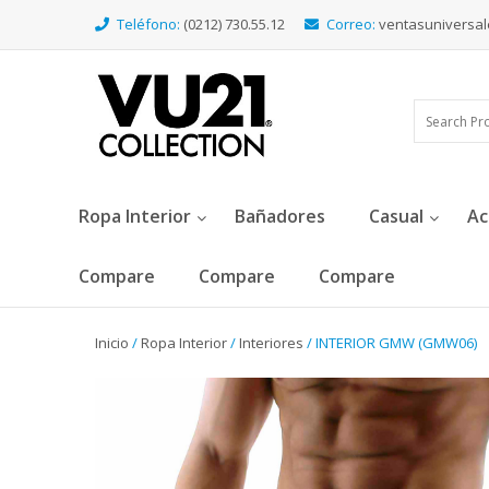
Teléfono:
(0212) 730.55.12
Correo:
ventasuniversa
Ropa Interior
Bañadores
Casual
Ac
Compare
Compare
Compare
Inicio
/
Ropa Interior
/
Interiores
/ INTERIOR GMW (GMW06)