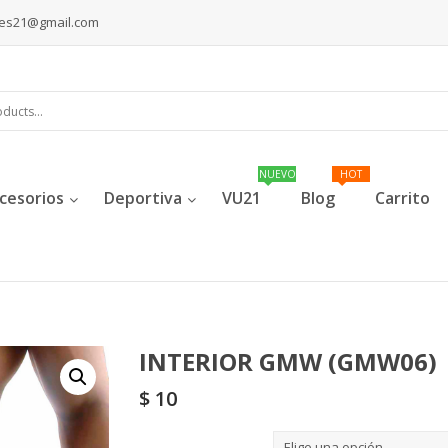
les21@gmail.com
cesorios
Deportiva
VU21
Blog
Carrito
INTERIOR GMW (GMW06)
$
10