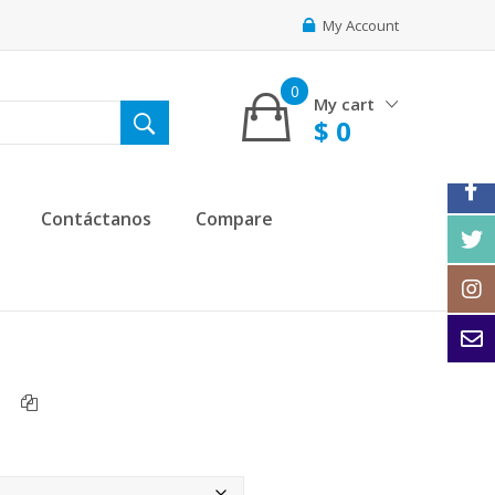
My Account
0
My cart
$
0
Contáctanos
Compare