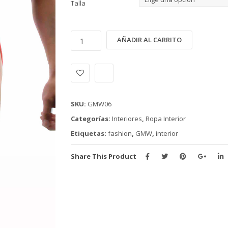
Talla
INTERIOR
Alternativ
AÑADIR AL CARRITO
GMW
(GMW06)
cantidad
SKU:
GMW06
Categorías:
Interiores
,
Ropa Interior
Etiquetas:
fashion
,
GMW
,
interior
Share This Product