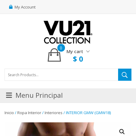
My Account
0
My cart
$
0
Menu Principal
Inicio
/
Ropa Interior
/
Interiores
/ INTERIOR GMW (GMW18)